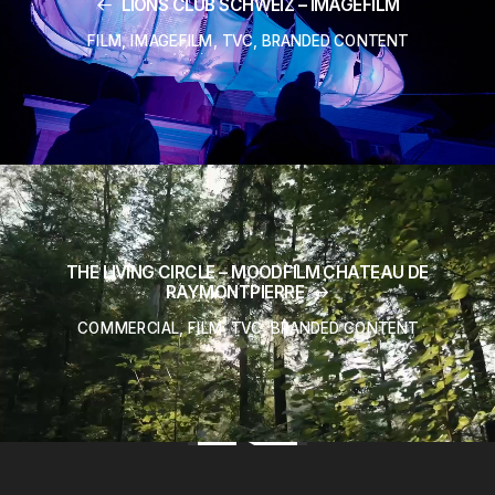
LIONS CLUB SCHWEIZ – IMAGEFILM
FILM
,
IMAGEFILM
,
TVC
,
BRANDED CONTENT
THE LIVING CIRCLE – MOODFILM CHATEAU DE
RAYMONTPIERRE
COMMERCIAL
,
FILM
,
TVC
,
BRANDED CONTENT