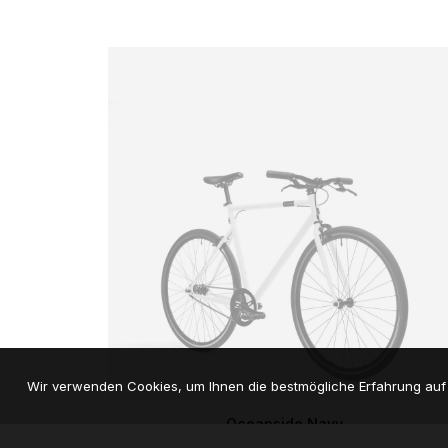
Wir verwenden Cookies, um Ihnen die bestmögliche Erfahrung auf 
Dieses
AUSFÜHRUNG WÄHLEN
Oceanside Navy
Produkt